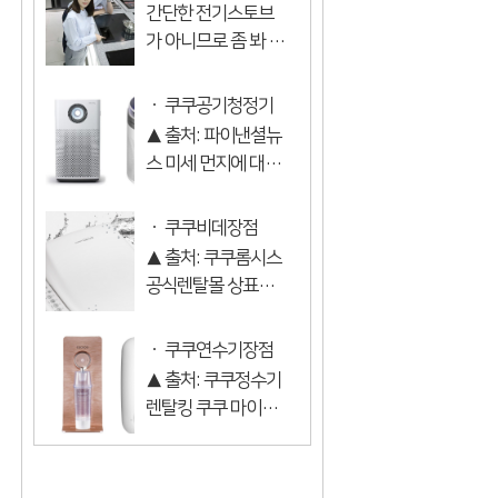
간단한 전기스토브
장점
가 아니므로 좀 봐 봅
시다 쿠쿠 에코 혼합
형 전기 레인지! 하이
쿠쿠공기청정기
라이트 유도를 함께
▲ 출처: 파이낸셜뉴
장점
만들었습니다 쿠코
스 미세 먼지에 대한
만 자체 하이라이트
전국 미쳐 있지 않습
수집 및 배포 혜택 한
니다. 지금은 마스크
쿠쿠비데장점
국의 혼합형 에코 레
없이 외출합니다 공
▲ 출처: 쿠쿠롬시스
인지 한국에서는 강
기가 너무 난 그게 걱
공식렌탈몰 상표별
하게 가열할 ...
정입니다. 몇 년 전,
로 비데를 비교하겠
날씨가 좋은 날에는
습니다 코웨이의 가
쿠쿠연수기장점
소풍을 했습니다 나
장 유명한 와서 쿠코
▲ 출처: 쿠쿠정수기
는 점심을 먹고 달렸
에서 가장 유명한 영
렌탈킹 쿠쿠 마이크
습니다 지...
감입니다. 웅진 코웨
로 거품 물비누를 알
이 비데 대여 vs 쿠콜
고 계십니까 소금의
디들 대여 두 제품 모
재생이 아니라 정말