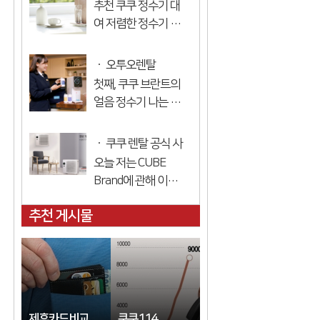
추천 쿠쿠 정수기 대
니다. 걱정 선택한 아
여 저렴한 정수기 대
이 쿠쿠 정수기 데돗
여를 찾고 계십니까?
쿠스 정수기 박테리
많은 정수기에서 낮
오투오렌탈
아, 중금속, 환경에 해
은 가격으로 정수기
첫째, 쿠쿠 브란트의
로운 물질의 제거 불
를 대여 할 수 있는 상
얼음 정수기 나는 그
과 99.9 % 그것...
표는 쿠쿠입니다. 쿠
것을 두 가지로 나눌
코 정수기를 임대하
수 있습니다 더 인기
쿠쿠 렌탈 공식 사
고 저렴한 설치 정수
있는 대여 제품 먼저
오늘 저는 CUBE
이트
기를 빌릴 수 있습니
말씀드리겠습니다.
Brand에 관해 이야
다. 저렴한 ...
오 쿠쿠 얼음 정수기
기하고 있습니다 공
는 대여 스카우트입
추천 게시물
기 청정기 정보를 청
니다. 쿠쿠에 본점으
소했습니다. 나는 항
로 인정 임대료와 할
상 큰 상표 만 본다 많
인을 빌릴...
은 정보가 있습니다.
잘 보면 성능과 가격
에서 어떤 것이 더 좋
제휴카드비교
쿠쿠114