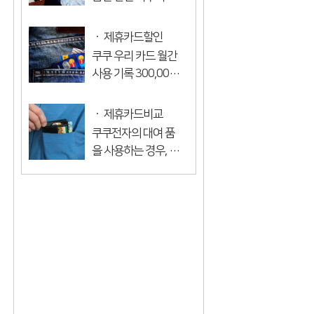
경우에도 도움이 됩
별 롯데 카드를 처음
니다. 뻐꾸기 대여 파
발급하는 경우 금액
제휴카드할인
트너 카드는 롯데 카
이 300,000원 미만
쿠쿠 우리 카드 월간
드, 우리 카드, 꽃 카
이라도 등록일부터
사용 기록 300,000
드, 신한 ...
다음 달 말 (기간 유예
원 이상 임대료
기간)까지 계좌 이체
10,000원 할인 전월
제휴카드비교
로 13,000원의 할인
700,000원 이상 임
쿠쿠전자의 대여 품
이 적용됩니다. 지난
대료 15,000원 지난
을 사용하는 경우, 제
달. 즉, 성...
달 100 만 원 이상 임
휴 카드가 있습니다.
대료 20,000원 할인
오늘 프리미엄 대여
※ 카드 등록 달을 포
DC CUPKURI 회원
함하여 2개월간의 실
카드와 무료 롯데 카
적과 관계없이 10,0...
드에 대해 알려 드리
겠습니다. 프리미엄
대여 DC Kuru Free
Membership 롯데
카드는 마스터와 ...