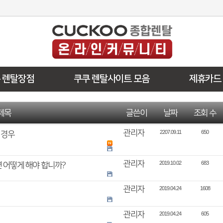
 렌탈장점
쿠쿠 렌탈사이트 모음
제휴카드
제목
글쓴이
날짜
조회 수
관리자
2207.09.11
650
 경우
관리자
2019.10.02
683
 어떻게 해야 합니까?
관리자
2019.04.24
1608
관리자
2019.04.24
605