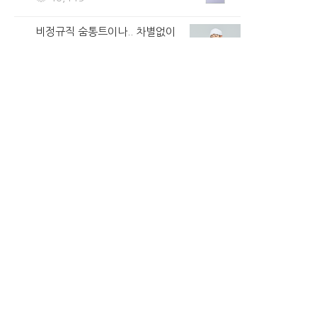
5시간 전 | 신고
68
314
6
비정규직 숨통트이나.. 차별없이
2
저금리의 대출을...
62,835
개인 회생/파산 신청 자격을 알고
3
싶다면...
53,293
로또 1등 당첨비밀 유출... "3,
4
14, 27"...
61,374
고금리대출과 카드돌려막기는 이
5
제그만! 저금리의...
58,285