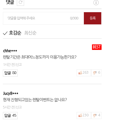
댓글
댓글을 입력해 주세요
0/300
등록
최신순
호감순
BEST
chhe***
렌탈기간은 최대어느정도까지 이용가능한가요?
1시간 전 | 신고
80
263
6
Jucy8***
현재 진행되고있는 렌탈이벤트는 없나요?
5시간 전 | 신고
45
230
4