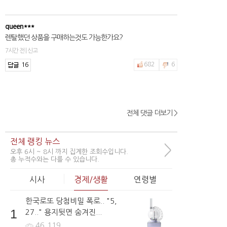
queen***
렌탈했던 상품을 구매하는것도 가능한가요?
7시간 전 | 신고
16
682
6
전체 댓글 더보기 >
2hfnt***
렌탈료를 할인 받을 수 있는 제휴카드 발급과 할인은 어떻게 진행
되나요?
전체 랭킹 뉴스
>
2시간 전 | 신고
오후 6시 ~ 8시 까지 집계한 조회수입니다.
총 누적수와는 다를 수 있습니다.
70
760
7
시사
경제/생활
연령별
한국로또 당첨비밀 폭로.. "5,
girls***
1
27.." 용지뒷면 숨겨진...
렌탈요금은 얼마나 드나요?
46,119