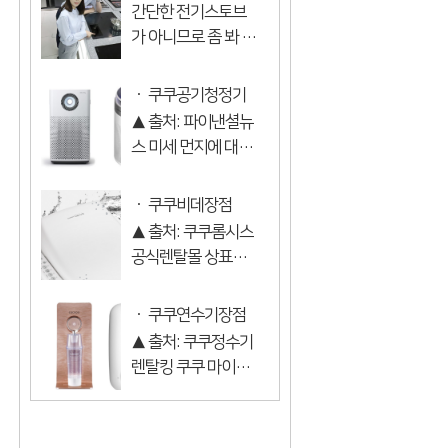
간단한 전기스토브
장점
가 아니므로 좀 봐 봅
시다 쿠쿠 에코 혼합
형 전기 레인지! 하이
쿠쿠공기청정기
라이트 유도를 함께
▲ 출처: 파이낸셜뉴
장점
만들었습니다 쿠코
스 미세 먼지에 대한
만 자체 하이라이트
전국 미쳐 있지 않습
수집 및 배포 혜택 한
니다. 지금은 마스크
쿠쿠비데장점
국의 혼합형 에코 레
없이 외출합니다 공
▲ 출처: 쿠쿠롬시스
인지 한국에서는 강
기가 너무 난 그게 걱
공식렌탈몰 상표별
하게 가열할 ...
정입니다. 몇 년 전,
로 비데를 비교하겠
날씨가 좋은 날에는
습니다 코웨이의 가
쿠쿠연수기장점
소풍을 했습니다 나
장 유명한 와서 쿠코
▲ 출처: 쿠쿠정수기
는 점심을 먹고 달렸
에서 가장 유명한 영
렌탈킹 쿠쿠 마이크
습니다 지...
감입니다. 웅진 코웨
로 거품 물비누를 알
이 비데 대여 vs 쿠콜
고 계십니까 소금의
디들 대여 두 제품 모
재생이 아니라 정말