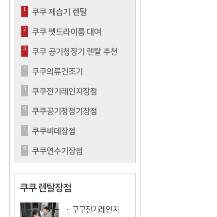
1
쿠쿠 제습기 렌탈
2
쿠쿠 펫드라이룸 대여
3
쿠쿠 공기청정기 렌탈 추천
4
쿠쿠의류건조기
5
쿠쿠전기레인지장점
6
쿠쿠공기청정기장점
7
쿠쿠비데장점
8
쿠쿠연수기장점
쿠쿠 렌탈장점
쿠쿠전기레인지