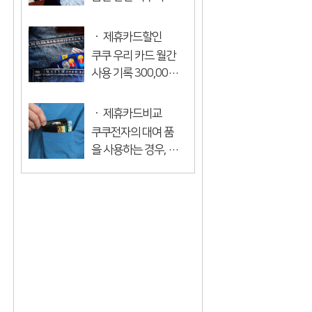
경우에도 도움이 됩
별 롯데 카드를 처음
니다. 뻐꾸기 대여 파
발급하는 경우 금액
제휴카드할인
트너 카드는 롯데 카
이 300,000원 미만
쿠쿠 우리 카드 월간
드, 우리 카드, 꽃 카
이라도 등록일부터
사용 기록 300,000
드, 신한 ...
다음 달 말 (기간 유예
원 이상 임대료
기간)까지 계좌 이체
10,000원 할인 전월
제휴카드비교
로 13,000원의 할인
700,000원 이상 임
쿠쿠전자의 대여 품
이 적용됩니다. 지난
대료 15,000원 지난
을 사용하는 경우, 제
달. 즉, 성...
달 100 만 원 이상 임
휴 카드가 있습니다.
대료 20,000원 할인
오늘 프리미엄 대여
※ 카드 등록 달을 포
DC CUPKURI 회원
함하여 2개월간의 실
카드와 무료 롯데 카
적과 관계없이 10,0...
드에 대해 알려 드리
겠습니다. 프리미엄
대여 DC Kuru Free
Membership 롯데
카드는 마스터와 ...