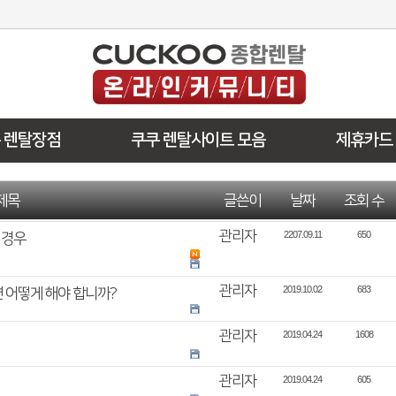
 렌탈장점
쿠쿠 렌탈사이트 모음
제휴카드
제목
글쓴이
날짜
조회 수
관리자
2207.09.11
650
 경우
관리자
2019.10.02
683
 어떻게 해야 합니까?
관리자
2019.04.24
1608
관리자
2019.04.24
605