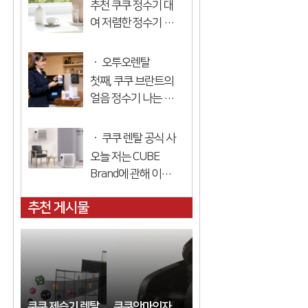
추천 쿠쿠 정수기 대
니다. 걱정 선택한 아
여 저렴한 정수기 대
이 쿠쿠 정수기 데돗
여를 찾고 계십니까?
쿠스 정수기 박테리
많은 정수기에서 낮
오투오렌탈
아, 중금속, 환경에 해
은 가격으로 정수기
첫째, 쿠쿠 브란트의
로운 물질의 제거 불
를 대여 할 수 있는 상
얼음 정수기 나는 그
과 99.9 % 그것...
표는 쿠쿠입니다. 쿠
것을 두 가지로 나눌
코 정수기를 임대하
수 있습니다 더 인기
쿠쿠 렌탈 공식 사
고 저렴한 설치 정수
있는 대여 제품 먼저
오늘 저는 CUBE
이트
기를 빌릴 수 있습니
말씀드리겠습니다.
Brand에 관해 이야
다. 저렴한 ...
오 쿠쿠 얼음 정수기
기하고 있습니다 공
는 대여 스카우트입
추천 게시물
기 청정기 정보를 청
니다. 쿠쿠에 본점으
소했습니다. 나는 항
로 인정 임대료와 할
상 큰 상표 만 본다 많
인을 빌릴...
은 정보가 있습니다.
잘 보면 성능과 가격
에서 어떤 것이 더 좋
쿠쿠 제습기 렌탈
쿠쿠안마의자